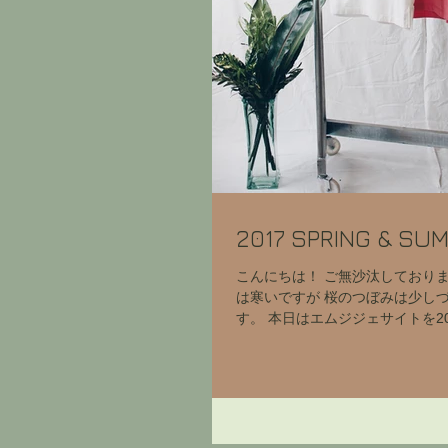
2017 SPRING & SU
こんにちは！ ご無沙汰しておりま
は寒いですが 桜のつぼみは少し
す。 本日はエムジジェサイトを20
アルのご報告です。 今シーズン
「テラコッタ」そして「ブルー」
ど...