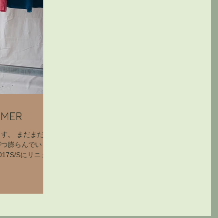
MMER
す。 まだまだ外
づつ膨らんでいま
17S/Sにリニュー
は「グリーン」や
や「ピンク」な