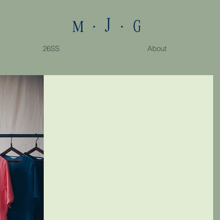
26SS
About