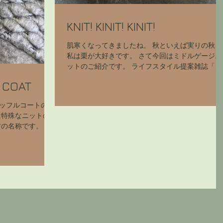
KNIT! KINIT! KINIT!
肌寒くなってきましたね。 秋といえば実りの秋、
私は栗が大好きです。 さて今回はミドルゲージニ
ットのご紹介です。 ライフスタイル提案雑誌「ク
ロワッサン」にも載せて頂いたアイテムですが、
E COAT
鈴木砂羽さんにも素敵に着ていただいていました
ね。 今年はニットがトレンドアイテムとなり、...
ッフルコートのご
は特殊なニットの
の名称です。 普
毛糸」を編み上げ
ライバーニットは
..