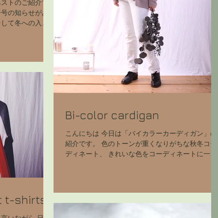
ベストのご紹介で
一号の知らせがあ
そして冬への入り
吸い込んで 鼻が
はいっても日中は
頃...
Bi-color cardigan
こんにちは 今日は「バイカラーカーディガン」の
紹介です。 色のトーンが重くなりがちな秋冬コー
ディネート、 きれいな色をコーディネートに一点
入れるだけで 華やかな印象を装う事が出来ます。
このバイカラーカーディガンは背中やポケットに
れいな色を使っているので...
 t-shirts