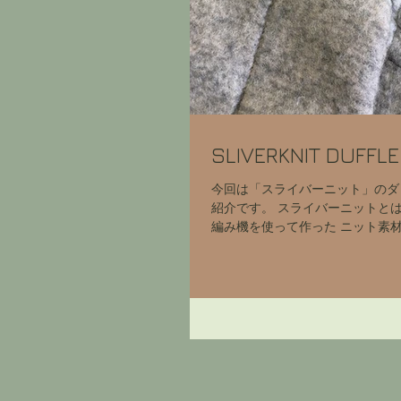
SLIVERKNIT DUFFL
今回は「スライバーニット」のダ
紹介です。 スライバーニットと
編み機を使って作った ニット素材
通のニットは「撚られた完成した
ていくのが普通ですが、 このス
「ワタの状態から生地を編む」為、.