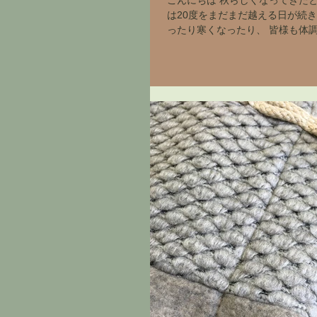
こんにちは 秋らしくなってきたと
は20度をまだまだ越える日が続き
ったり寒くなったり、 皆様も体
下さいね。 さてそんな気候にピッ
シャツの紹介です。 コットン１
ルな素材感、...