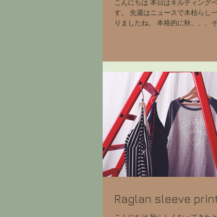
こんにちは 本日はキルティング
す。 先週はニュースで木枯らし
りましたね。 本格的に秋、、、
口を感じます。 朝の冷たい空気を
ツンとする感じが好きです。 と
暖かで、夜になると肌寒い今日この
Raglan sleeve print