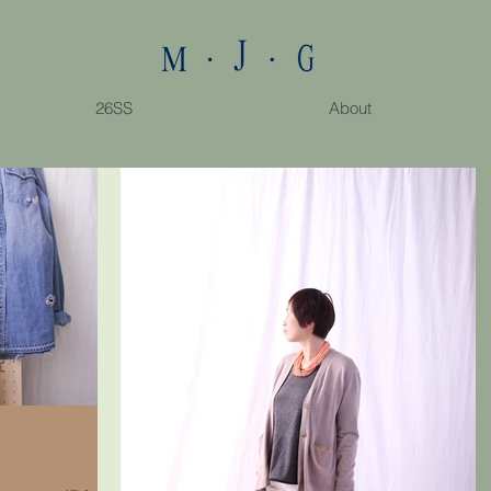
26SS
About