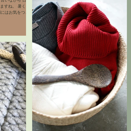
言いながら 日中
ますね。 暑くな
調にはお気をつけ
タリな 長袖のＴ
００％のナチュラ